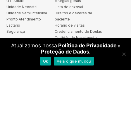
UTI Adulto
cirurgias gerais
Unidade Neonatal
Lista de enxoval
Unidade Semi Intensiva
Direitos e deveres da
Pronto Atendimento
paciente
Lactário
Horário de visitas
Segurança
Credenciamento de Doulas
Certidão de Nascimento
Procedimentos para
Atualizamos nossa
Política de Privacidade
e
recém-nascido
Proteção de Dados
.
Área Médica
Fale Conosco
Ok
Veja o que mudou
Pré-cadastro médico
Plano Maternidade
Cadastro de
Central de Ajuda
multiprofissionais
Imprensa
Treinamento e
Trabalhe Conosco
Desenvolvimento
Dúvidas Frequentes
Centro de estudos Grupo
Política de Privacidade
Santa Joana
Portal de Privacidade
Centro de Simulação
Realística
Comitês de ética em