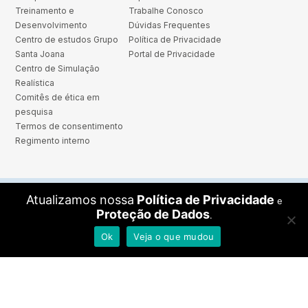
Treinamento e
Trabalhe Conosco
Desenvolvimento
Dúvidas Frequentes
Centro de estudos Grupo
Política de Privacidade
Santa Joana
Portal de Privacidade
Centro de Simulação
Realística
Comitês de ética em
pesquisa
Termos de consentimento
Regimento interno
Atualizamos nossa
Política de Privacidade
e
Proteção de Dados
.
Rua Leôncio de Carvalho, 233 - Paraíso - São Paulo - CEP: 04003-
010 11 3056-9000
Ok
Veja o que mudou