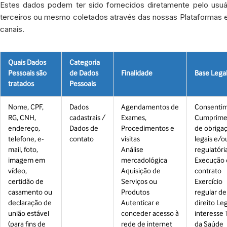
Estes dados podem ter sido fornecidos diretamente pelo usuár
terceiros ou mesmo coletados através das nossas Plataformas e
canais.
Quais Dados
Categoria
Pessoais são
de Dados
Finalidade
Base Lega
tratados
Pessoais
Nome, CPF,
Dados
Agendamentos de
Consenti
RG, CNH,
cadastrais /
Exames,
Cumprime
endereço,
Dados de
Procedimentos e
de obriga
telefone, e-
contato
visitas
legais e/o
mail, foto,
Análise
regulatóri
imagem em
mercadológica
Execução 
vídeo,
Aquisição de
contrato
certidão de
Serviços ou
Exercício
casamento ou
Produtos
regular de
declaração de
Autenticar e
direito Le
união estável
conceder acesso à
interesse 
(para fins de
rede de internet
da Saúde