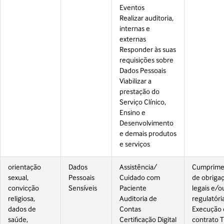
Eventos
Realizar auditoria,
internas e
externas
Responder às suas
requisições sobre
Dados Pessoais
Viabilizar a
prestação do
Serviço Clínico,
Ensino e
Desenvolvimento
e demais produtos
e serviços
orientação
Dados
Assistência/
Cumprime
sexual,
Pessoais
Cuidado com
de obriga
convicção
Sensíveis
Paciente
legais e/o
religiosa,
Auditoria de
regulatóri
dados de
Contas
Execução 
saúde,
Certificação Digital
contrato T