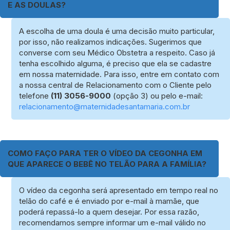
E AS DOULAS?
A escolha de uma doula é uma decisão muito particular,
por isso, não realizamos indicações. Sugerimos que
converse com seu Médico Obstetra a respeito. Caso já
tenha escolhido alguma, é preciso que ela se cadastre
em nossa maternidade. Para isso, entre em contato com
a nossa central de Relacionamento com o Cliente pelo
telefone
(11) 3056-9000
(opção 3) ou pelo e-mail:
relacionamento@maternidadesantamaria.com.br
COMO FAÇO PARA TER O VÍDEO DA CEGONHA EM
QUE APARECE O BEBÊ NO TELÃO PARA A FAMÍLIA?
O vídeo da cegonha será apresentado em tempo real no
telão do café e é enviado por e-mail à mamãe, que
poderá repassá-lo a quem desejar. Por essa razão,
recomendamos sempre informar um e-mail válido no