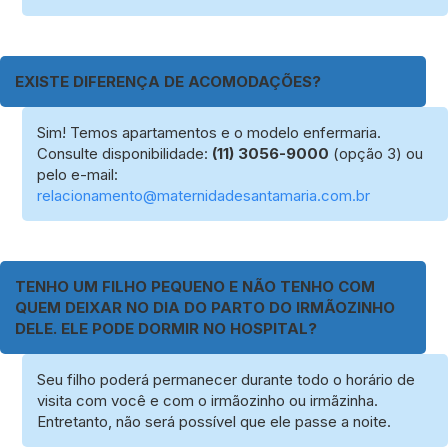
EXISTE DIFERENÇA DE ACOMODAÇÕES?
Sim! Temos apartamentos e o modelo enfermaria.
Consulte disponibilidade:
(11) 3056-9000
(opção 3) ou
pelo e-mail:
relacionamento@maternidadesantamaria.com.br
TENHO UM FILHO PEQUENO E NÃO TENHO COM
QUEM DEIXAR NO DIA DO PARTO DO IRMÃOZINHO
DELE. ELE PODE DORMIR NO HOSPITAL?
Seu filho poderá permanecer durante todo o horário de
visita com você e com o irmãozinho ou irmãzinha.
Entretanto, não será possível que ele passe a noite.