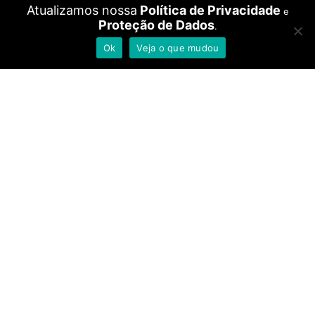
Atualizamos nossa
Política de Privacidade
e
Proteção de Dados
.
Conheça a
Convênios e Planos
Ok
Veja o que mudou
maternidade
Convênios Médicos
Por que santa maria
Plano Maternidade
Comissão de ética
Conheça o Grupo Santa
Joana
Qualidade
Tour virtual
Nossos Serviços
Guia de Internação
Acomodações
Passo-a-passo da
Centro de Parto Normal
internação
Parto Humanizado e Centro
Documentação para partos
Obstétrico
Documentação para
UTI Adulto
cirurgias gerais
Unidade Neonatal
Lista de enxoval
Unidade Semi Intensiva
Direitos e deveres da
Pronto Atendimento
paciente