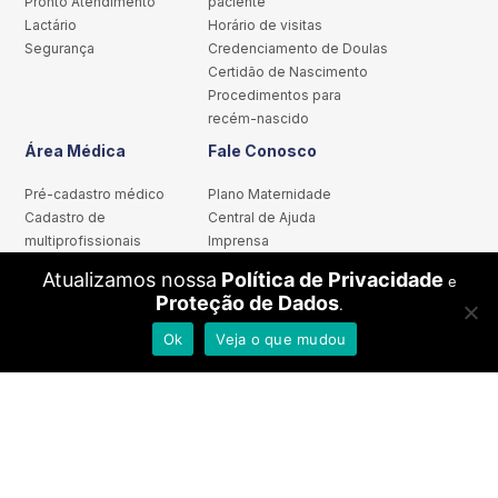
Pronto Atendimento
paciente
Lactário
Horário de visitas
Segurança
Credenciamento de Doulas
Certidão de Nascimento
Procedimentos para
recém-nascido
Área Médica
Fale Conosco
Pré-cadastro médico
Plano Maternidade
Cadastro de
Central de Ajuda
multiprofissionais
Imprensa
Treinamento e
Trabalhe Conosco
Atualizamos nossa
Política de Privacidade
e
Desenvolvimento
Dúvidas Frequentes
Proteção de Dados
.
Centro de estudos Grupo
Política de Privacidade
Santa Joana
Portal de Privacidade
Ok
Veja o que mudou
Centro de Simulação
Realística
Comitês de ética em
pesquisa
Termos de consentimento
Regimento interno