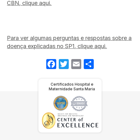
CBN, clique aqui.
Para ver algumas perguntas e respostas sobre a
doença explicadas no SP1, clique aqui.
Facebook
Twitter
Email
Share
Certificados Hospital e
Maternidade Santa Maria