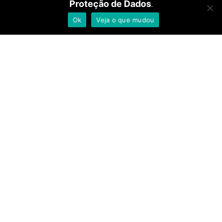
Centro de Simulação
Proteção de Dados
.
Realística
Ok
Veja o que mudou
Comitês de ética em
pesquisa
Termos de consentimento
Regimento interno
Rua Leôncio de Carvalho, 233 - Paraíso - São Paulo - CEP: 04003-
010 11 3056-9000
Responsável Técnico - Dr. Rodrigo Antonio Ribeiro de Souza
Nogueira - CRM 183.367
Todas as imagens deste site são meramente ilustrativas – usamos
banco de imagem ou de modelos contratados.