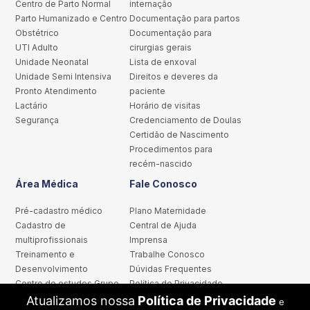
Centro de Parto Normal
internação
Parto Humanizado e Centro
Documentação para partos
Obstétrico
Documentação para
UTI Adulto
cirurgias gerais
Unidade Neonatal
Lista de enxoval
Unidade Semi Intensiva
Direitos e deveres da
Pronto Atendimento
paciente
Lactário
Horário de visitas
Segurança
Credenciamento de Doulas
Certidão de Nascimento
Procedimentos para
recém-nascido
Área Médica
Fale Conosco
Pré-cadastro médico
Plano Maternidade
Cadastro de
Central de Ajuda
multiprofissionais
Imprensa
Treinamento e
Trabalhe Conosco
Desenvolvimento
Dúvidas Frequentes
Centro de estudos Grupo
Política de Privacidade
Santa Joana
Portal de Privacidade
Atualizamos nossa
Política de Privacidade
e